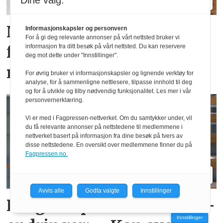
Dine valg:
PLUS
Nesten halvparten
Informasjonskapsler og personvern
For å gi deg relevante annonser på vårt nettsted bruker vi
forventer nedgang det
informasjon fra ditt besøk på vårt nettsted. Du kan reservere
deg mot dette under "Innstillinger".
neste halvåret
For øvrig bruker vi informasjonskapsler og lignende verktøy for
analyse, for å sammenligne nettlesere, tilpasse innhold til deg
og for å utvikle og tilby nødvendig funksjonalitet. Les mer i vår
personvernerklæring.
Vi er med i Fagpressen-nettverket. Om du samtykker under, vil
du få relevante annonser på nettstedene til medlemmene i
nettverket basert på informasjon fra dine besøk på tvers av
disse nettstedene. En oversikt over medlemmene finner du på
Fagpressen.no.
PLUS
Avvis alle
Godta valgte
Innstillinger
Reagerer på varslede TEK-
Innstillinger