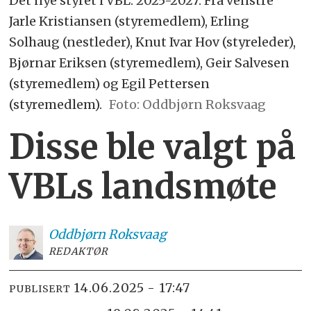
Det nye styret i VBL: 2025-2027: Fra venstre
Jarle Kristiansen (styremedlem), Erling
Solhaug (nestleder), Knut Ivar Hov (styreleder),
Bjørnar Eriksen (styremedlem), Geir Salvesen
(styremedlem) og Egil Pettersen
(styremedlem).
Foto: Oddbjørn Roksvaag
Disse ble valgt på
VBLs landsmøte
Oddbjørn
Roksvaag
REDAKTØR
14.06.2025 - 17:47
PUBLISERT