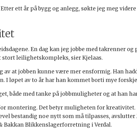
. Etter ett år på bygg og anlegg, søkte jeg meg vider
itet
arbeidsdagene. En dag kan jeg jobbe med takrenner o
 stort leilighetskompleks, sier Kjelaas.
g av at jobben kunne være mer ensformig. Han hadd
n. I løpet av to år har han kommet borti mye forskje
get, både med tanke på jobbmuligheter og at han har
for montering. Det betyr muligheten for kreativitet. 
evel bestandig noe nytt som må tilpasses, avslutter 
 Bakkan Blikkenslagerforretning i Verdal.