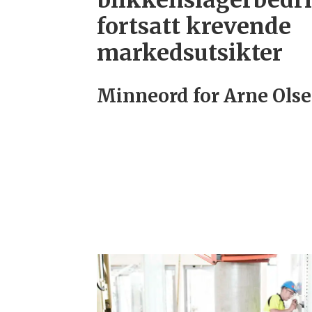
blikkenslagerbedri
fortsatt krevende
markedsutsikter
Minneord for Arne Ols