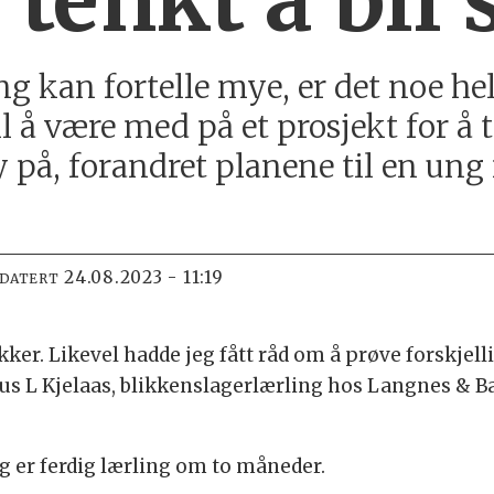
 tenkt å bli
g kan fortelle mye, er det noe hel
il å være med på et prosjekt for å
 på, forandret planene til en ung 
24.08.2023 - 11:19
PDATERT
ker. Likevel hadde jeg fått råd om å prøve forskjell
nus L Kjelaas, blikkenslagerlærling hos Langnes & 
og er ferdig lærling om to måneder.