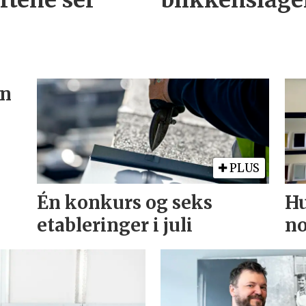
ftene ser
blikkenslage
en
PLUS
Én konkurs og seks
Hu
etableringer i juli
no