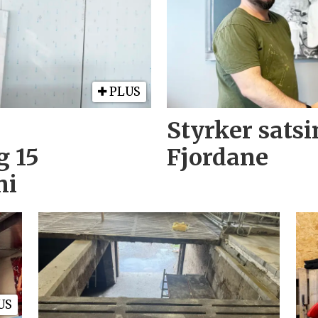
PLUS
Styrker sats
g 15
Fjordane
ni
US