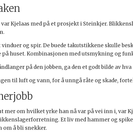
saken
, var Kjelaas med på et prosjekt i Steinkjer. Blikkens
m.
vinduer og spir. De buede takutstikkene skulle bes
e på huset. Kombinasjonen med utsmykning og funksj
åndlanger på den jobben, ga den et godt bilde av hva
n til luft og vann, for å unngå råte og skade, fortel
merjobb
ut mer om hvilket yrke han nå var på vei inn i, var K
kkenslagerforretning. Et liv med hammer og spike
 om å bli snekker.