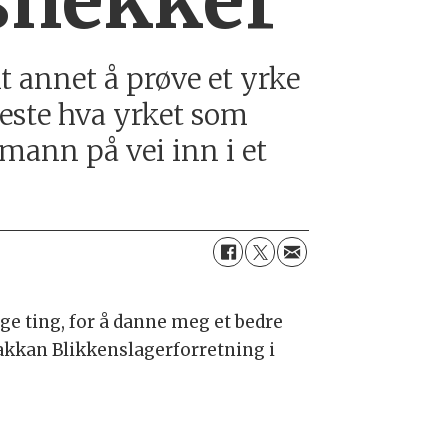
 snekker
t annet å prøve et yrke
 teste hva yrket som
mann på vei inn i et
ige ting, for å danne meg et bedre
Bakkan Blikkenslagerforretning i