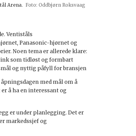
tål Arena.
Foto: Oddbjørn Roksvaag
e. Ventiståls
hjørnet, Panasonic-hjørnet og
orier. Noen tema er allerede klare:
sink som tidløst og formbart
mål og nyttig påfyll for bransjen
 til åpningsdagen med mål om å
 er å ha en interessant og
legg er under planlegging. Det er
sier markedssjef og