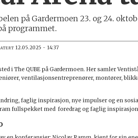
abelen på Gardermoen 23. og 24. okto
på programmet.
12.05.2025 - 14:37
DATERT
 sted i The QUBE på Gardermoen. Her samler Ventist
geniører, ventilasjonsentreprenører, montører, blik
dring, faglig inspirasjon, nye impulser og en sosia
ram fullspekket med foredrag og faglig inspirasjon
o
eri av en konferansier: Nicolay Ramm, kjent for sin e