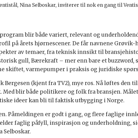
tistål, Nina Selboskar, inviterer til nok en gang til Ventis
program blir både variert, relevant og underholdend
ofil på årets hjørnescener. De får navnene Grøvik-
spekter av temaer, fra teknisk innsikt til bransjehist
storisk gull, Bærekraft – mer enn bare et buzzword, 
e skiftet, varmepumper i praksis og juridiske spørs
rik Bergesen (kjent fra TV2), mye ros. Nå løftes den
 Med blir både politikere og folk fra bransjen. Målet
ske ideer kan bli til faktisk utbygging i Norge.
en. Påmeldingen er godt i gang, og flere faglige inn
jelder faglig påfyll, inspirasjon og underholdning, 
a Selboskar.