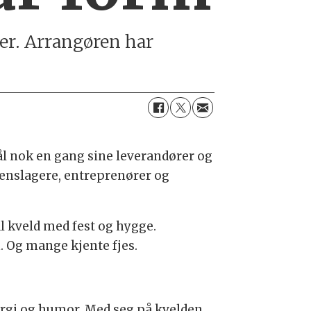
ber. Arrangøren har
ål nok en gang sine leverandører og
kenslagere, entreprenører og
l kveld med fest og hygge.
. Og mange kjente fjes.
nergi og humor. Med seg på kvelden