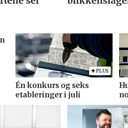
ftene ser
blikkenslage
en
PLUS
Én konkurs og seks
Hu
etableringer i juli
no