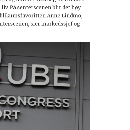
iv. På senter­scenen blir det høy
publikumsfavoritten Anne Lindmo,
enterscenen, sier markedssjef og