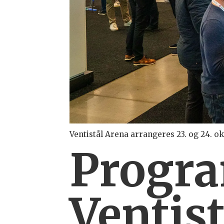
Ventistål Arena arrangeres 23. og 24. o
Progr
Ventis