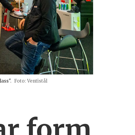
ass".
Foto: Ventistål
ar form