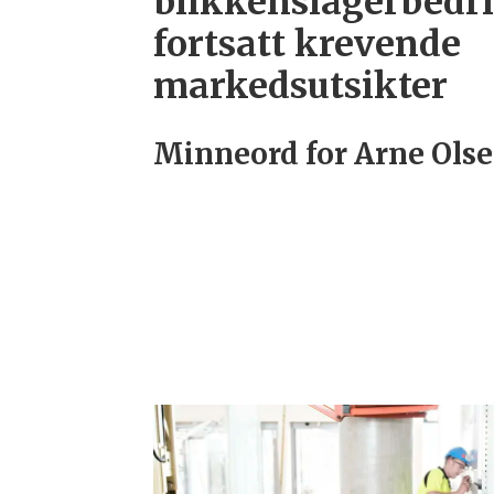
blikkenslagerbedri
fortsatt krevende
markedsutsikter
Minneord for Arne Ols