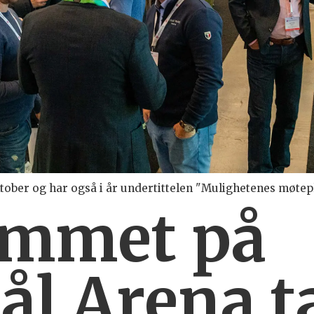
ktober og har også i år undertittelen "Mulighetenes møtepl
ammet på
tål Arena t