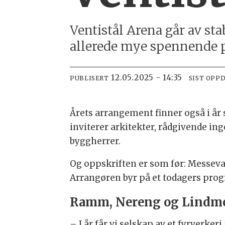
Ventistål Arena går av st
allerede mye spennende 
12.05.2025 - 14:35
PUBLISERT
SIST OPP
Årets arrangement finner også i år
inviterer arkitekter, rådgivende in
byggherrer.
Og oppskriften er som før: Messevan
Arrangøren byr på et todagers prog
Ramm, Nereng og Lindm
– I år får vi selskap av et fyrverk