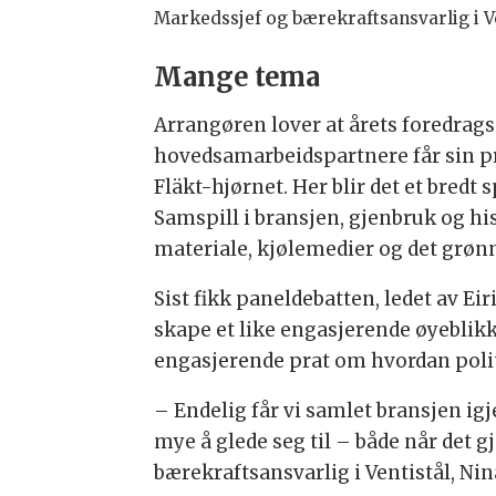
Markedssjef og bærekraftsansvarlig i Ven
Mange tema
Arrangøren lover at årets foredrags
hovedsamarbeidspartnere får sin pr
Fläkt-hjørnet. Her blir det et bredt 
Samspill i bransjen, gjenbruk og hi
materiale, kjølemedier og det grønn
Sist fikk paneldebatten, ledet av Ei
skape et like engasjerende øyeblikk.
engasjerende prat om hvordan politi
– Endelig får vi samlet bransjen igj
mye å glede seg til – både når det g
bærekraftsansvarlig i Ventistål, Nin